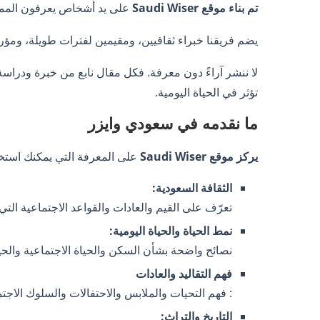
تم بناء موقع Saudi Wiser
على يد أشخاص يعرفون المملكة
يضم فريقنا خبراء ثقافيين، ومقيمين لفترات طويلة، ومؤر
لا ننشر آراءً دون معرفة. فكل مقال نابع من خبرة ودراس
تؤثر في الحياة اليومية.
ما نقدمه في سعودي وايزر
يركز موقع Saudi Wiser
على المعرفة التي يمكنك استخد
الثقافة السعودية:
تعرّف على القيم والعادات والقواعد الاجتماعية ال
نمط الحياة والحياة اليومية:
نصائح واضحة بشأن السكن والحياة الاجتماعية والحيا
فهم التقاليد والعادات
: فهم التحيات والملابس والاحتفالات والسلوك الاجت
التاريخ والتراث: